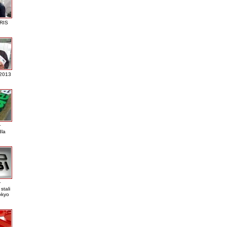
RIS
 2013
r
dla
r
stali
okyo