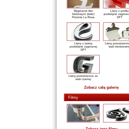
Wyginanie liter
Litery z profilu
blokowych (italic)
podwójnie zaginan
Pizzeria La Rosa
DFT
Litery z taśmy
Litery przestrzenn
podwójnie zaginanej
stali nierdzewn
DFT
Litery przestrzenne ze
stali czarnej
Zobacz całą galerię
Filmy
Zobacz inne filmy