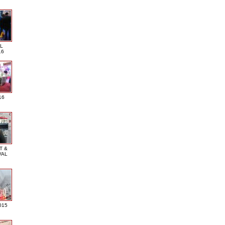
L
16
16
T &
VAL
015