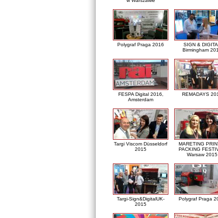
w Warszawie
Polygraf Praga 2016
SIGN & DIGITA
Birmingham 20
FESPA Digital 2016,
REMADAYS 20
Amsterdam
Targi Viscom Düsseldorf
MARETING PRIN
2015
PACKING FESTI
Warsaw 2015
Targi-Sign&DigitalUK-
Polygraf Praga 2
2015