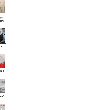
KU i
saw
60
ague
2014