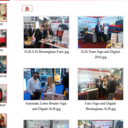
18
018
ALB-S-D-Birmingham-Fairs.jpg
ALB-Team-Sign-and-Digital-
2016.jpg
 2018
Automatic-Letter-Bender-Sign-
Fairs-Sign-and-Digital-
GRAF
and-Digital-ALB.jpg
Birmingham-ALB.jpg