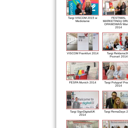
Targi VISCOM 2015 w
FESTIWAL
Mediolanie
MARKETINGU DRU
OPAWOWAŃ War
2014
VISCOM Frankfurt 2014
Targi Reklama3
Poznań 2014
FESPA Munich 2014
Targi Polygraf Pr
2014
Targi SignDigitalUK
Targi RemaDays 
2014