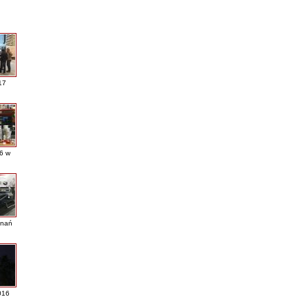
17
16 w
nań
016