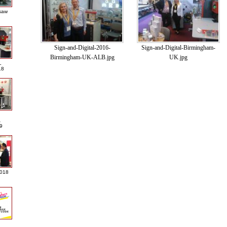
saw
Sign-and-Digital-2016-
Sign-and-Digital-Birmingham-
Birmingham-UK-ALB.jpg
UK.jpg
L
18
A
9
2018