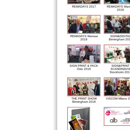
REMADAYS 2017
REMADAYS War
2018
REMADAYS Warsaw
SIGN&DIGITA
2019
Birmingham 20
SIGN PRINT & PACK
SIGN&PRINT
Oslo 2018
SCANDINAVI
Stockholm 201
THE PRINT SHOW
VISCOM Milano 
Birmingham 2018