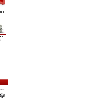
ego -
e ze
ej