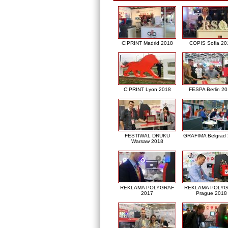
C!PRINT Madrid 2018
COPIS Sofia 20
C!PRINT Lyon 2018
FESPA Berlin 2
FESTIWAL DRUKU
GRAFIMA Belgrad
Warsaw 2018
REKLAMA POLYGRAF
REKLAMA POLY
2017
Prague 2018