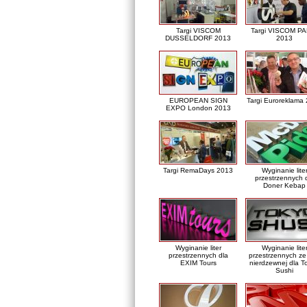
Targi VISCOM
Targi VISCOM PA
DUSSELDORF 2013
2013
EUROPEAN SIGN
Targi Euroreklama
EXPO London 2013
Targi RemaDays 2013
Wyginanie lite
przestrzennych 
Doner Kebap
Wyginanie liter
Wyginanie lite
przestrzennych dla
przestrzennych ze 
EXIM Tours
nierdzewnej dla T
Sushi