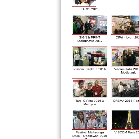
TARGI 2023
SIGN & PRINT
C!Print Lyon 20
Scandinavia 2017
Viscom Frankfurt 2016
Viscom Italia 20
Mediolanie
Targi C!Print 2016 w
DREMA 2016 Poz
Madrycie
Festiwal Marketingu
VISCOM Paris 2
Druku i Opakowań 2016