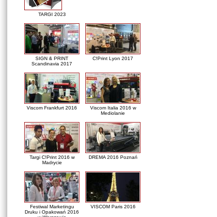
TARGI 2023
SIGN & PRINT
C!Print Lyon 2017
Scandinavia 2017
Viscom Frankfurt 2016
Viscom Italia 2016 w
Mediolanie
Targi C!Print 2016 w
DREMA 2016 Poznań
Madrycie
Festiwal Marketingu
VISCOM Paris 2016
Druku i Opakowań 2016