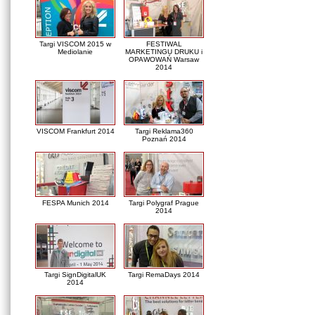
Targi VISCOM 2015 w
FESTIWAL
Mediolanie
MARKETINGU DRUKU i
OPAWOWAŃ Warsaw
2014
VISCOM Frankfurt 2014
Targi Reklama360
Poznań 2014
FESPA Munich 2014
Targi Polygraf Prague
2014
Targi SignDigitalUK
Targi RemaDays 2014
2014