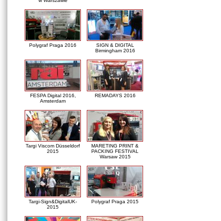
w Warszawie
Polygraf Praga 2016
SIGN & DIGITAL
Birmingham 2016
FESPA Digital 2016,
REMADAYS 2016
Amsterdam
Targi Viscom Düsseldorf
MARETING PRINT &
2015
PACKING FESTIVAL
Warsaw 2015
Targi-Sign&DigitalUK-
Polygraf Praga 2015
2015