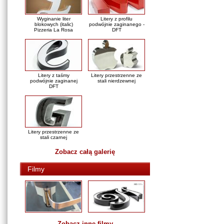
Wyginanie liter
Litery z profilu
blokowych (italic)
podwójnie zaginanego -
Pizzeria La Rosa
DFT
Litery z taśmy
Litery przestrzenne ze
podwójnie zaginanej
stali nierdzewnej
DFT
Litery przestrzenne ze
stali czarnej
Zobacz całą galerię
Filmy
Zobacz inne filmy