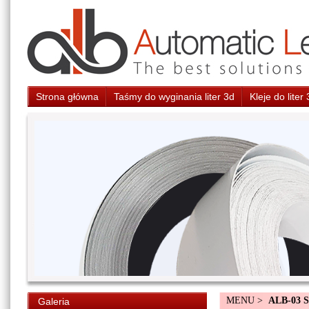
Strona główna
Taśmy do wyginania liter 3d
Kleje do liter
MENU >
ALB-03 
Galeria