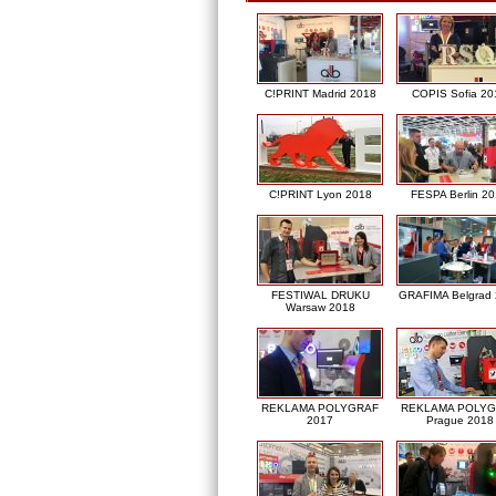
C!PRINT Madrid 2018
COPIS Sofia 20
C!PRINT Lyon 2018
FESPA Berlin 2
FESTIWAL DRUKU
GRAFIMA Belgrad
Warsaw 2018
REKLAMA POLYGRAF
REKLAMA POLY
2017
Prague 2018