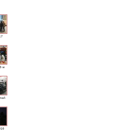
17
16 w
nań
016