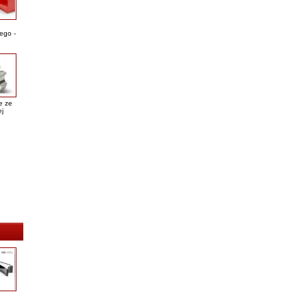
ego -
e ze
ej