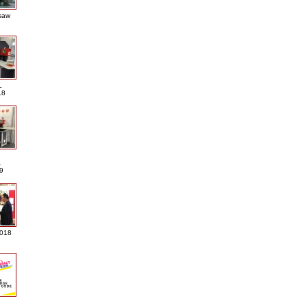
saw
L
18
A
9
2018