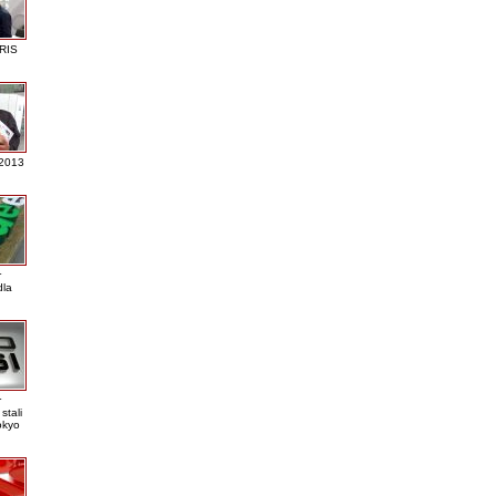
RIS
 2013
r
dla
r
stali
okyo