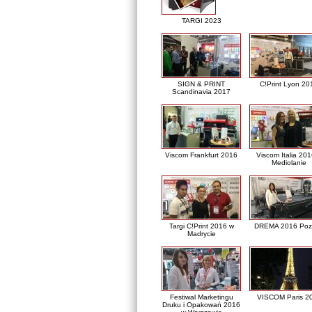
TARGI 2023
SIGN & PRINT
C!Print Lyon 20
Scandinavia 2017
Viscom Frankfurt 2016
Viscom Italia 20
Mediolanie
Targi C!Print 2016 w
DREMA 2016 Poz
Madrycie
Festiwal Marketingu
VISCOM Paris 2
Druku i Opakowań 2016