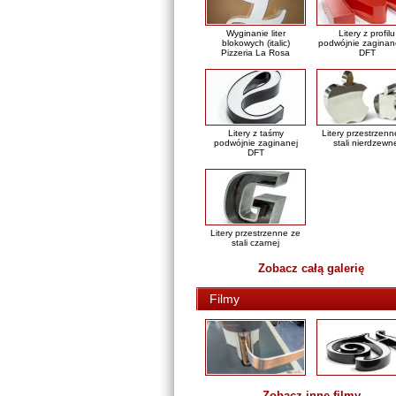
Wyginanie liter
Litery z profilu
blokowych (italic)
podwójnie zaginan
Pizzeria La Rosa
DFT
Litery z taśmy
Litery przestrzenn
podwójnie zaginanej
stali nierdzewn
DFT
Litery przestrzenne ze
stali czarnej
Zobacz całą galerię
Filmy
Zobacz inne filmy