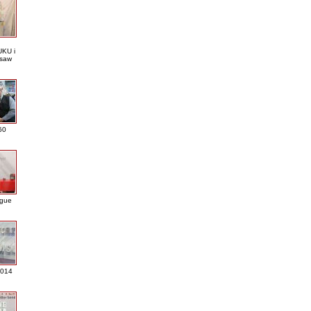
KU i
saw
60
ague
2014