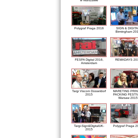
w Warszawie
Polygraf Praga 2016
SIGN & DIGITA
Birmingham 20
FESPA Digital 2016,
REMADAYS 20
Amsterdam
Targi Viscom Düsseldorf
MARETING PRIN
2015
PACKING FESTI
Warsaw 2015
Targi-Sign&DigitalUK-
Polygraf Praga 2
2015