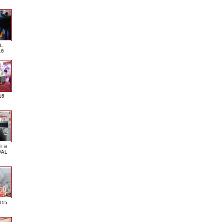
L
16
16
T &
VAL
015