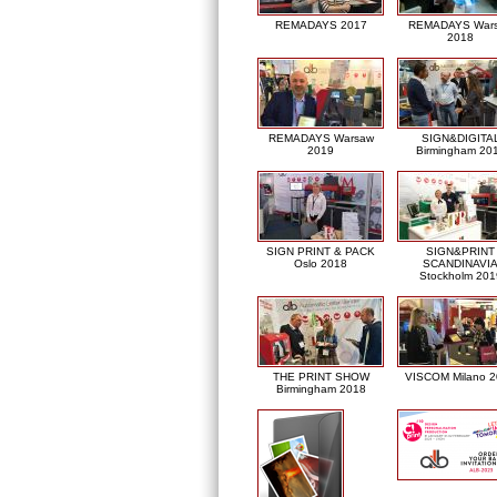
REMADAYS 2017
REMADAYS War
2018
REMADAYS Warsaw
SIGN&DIGITA
2019
Birmingham 20
SIGN PRINT & PACK
SIGN&PRINT
Oslo 2018
SCANDINAVI
Stockholm 201
THE PRINT SHOW
VISCOM Milano 
Birmingham 2018