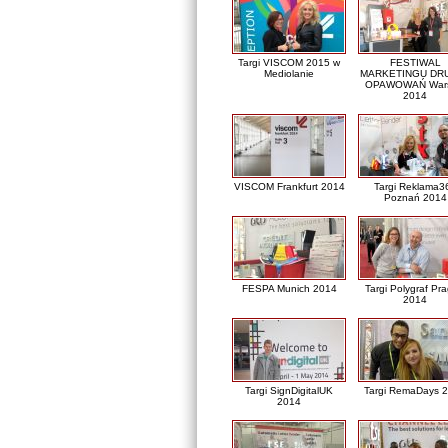
Targi VISCOM 2015 w
FESTIWAL
Mediolanie
MARKETINGU DRU
OPAWOWAŃ War
2014
VISCOM Frankfurt 2014
Targi Reklama3
Poznań 2014
FESPA Munich 2014
Targi Polygraf Pr
2014
Targi SignDigitalUK
Targi RemaDays 
2014