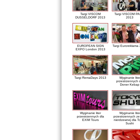
Targi VISCOM
Targi VISCOM PA
DUSSELDORF 2013
2013
EUROPEAN SIGN
Targi Euroreklama
EXPO London 2013
Targi RemaDays 2013
Wyginanie lite
przestrzennych 
Doner Kebap
Wyginanie liter
Wyginanie lite
przestrzennych dla
przestrzennych ze 
EXIM Tours
nierdzewnej dla T
Sushi