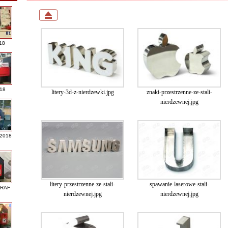
18
018
litery-3d-z-nierdzewki.jpg
znaki-przestrzenne-ze-stali-
nierdzewnej.jpg
 2018
litery-przestrzenne-ze-stali-
spawanie-laserowe-stali-
GRAF
nierdzewnej.jpg
nierdzewnej.jpg