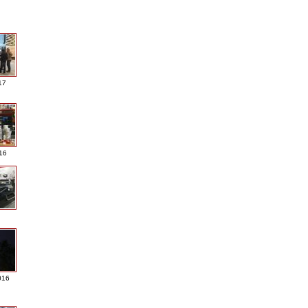
17
016
016