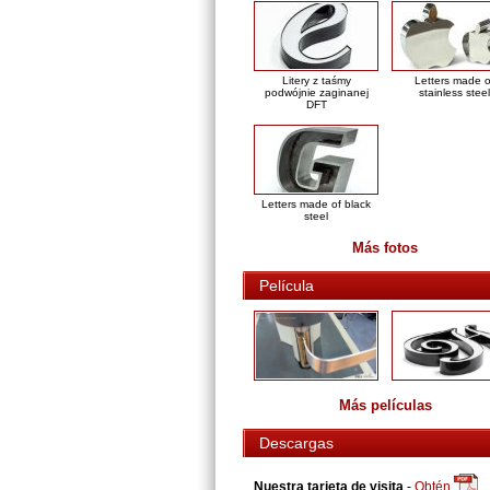
Litery z taśmy
Letters made o
podwójnie zaginanej
stainless steel
DFT
Letters made of black
steel
Más fotos
Película
Más películas
Descargas
Nuestra tarjeta de visita
-
Obtén