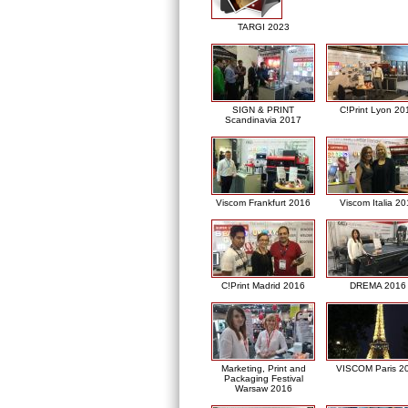
TARGI 2023
SIGN & PRINT
C!Print Lyon 20
Scandinavia 2017
Viscom Frankfurt 2016
Viscom Italia 2
C!Print Madrid 2016
DREMA 2016
Marketing, Print and
VISCOM Paris 2
Packaging Festival
Warsaw 2016