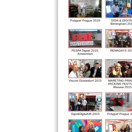
Polygraf Prague 2016
SIGN & DIGITA
Birmingham 20
FESPA Digital 2016,
REMADAYS 20
Amsterdam
Viscom Düsseldorf 2015
MARETING PRIN
PACKING FESTI
Warsaw 2015
Sign&DigitalUK-2015
Polygraf Prague 