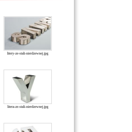
litery-ze-stali-nierdzewnej.jpg
litera-ze-stali-nierdzewnej.jpg