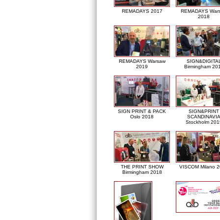
REMADAYS 2017
REMADAYS War
2018
REMADAYS Warsaw
SIGN&DIGITA
2019
Birmingham 20
SIGN PRINT & PACK
SIGN&PRINT
Oslo 2018
SCANDINAVI
Stockholm 201
THE PRINT SHOW
VISCOM Milano 
Birmingham 2018