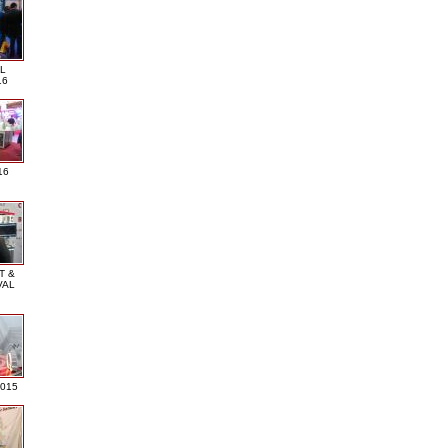
L
16
16
T &
VAL
2015