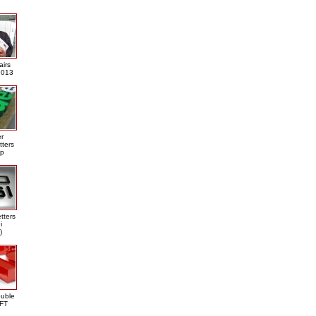
airs
013
er
tters
ap
tters
i
)
ouble
DFT