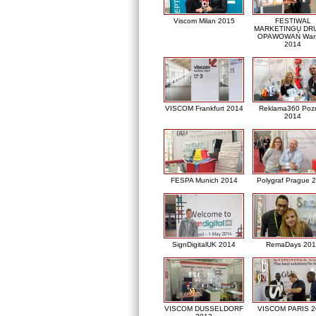
Viscom Milan 2015
FESTIWAL
MARKETINGU DRU
OPAWOWAŃ War
2014
VISCOM Frankfurt 2014
Reklama360 Poz
2014
FESPA Munich 2014
Polygraf Prague 
SignDigitalUK 2014
RemaDays 201
VISCOM DUSSELDORF
VISCOM PARIS 2