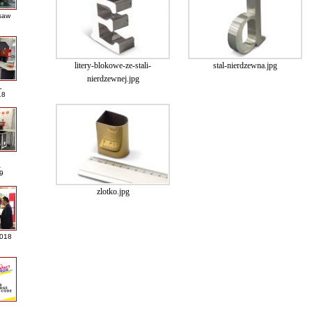
saw
litery-blokowe-ze-stali-
stal-nierdzewna.jpg
nierdzewnej.jpg
L
18
A
9
zlotko.jpg
2018