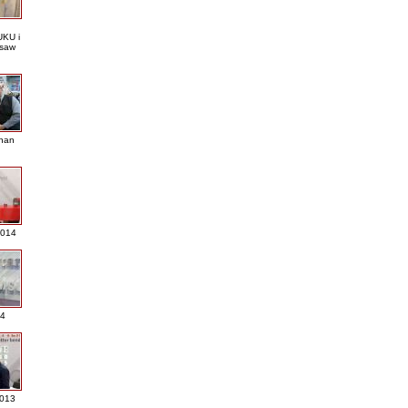
KU i
saw
nan
2014
4
013