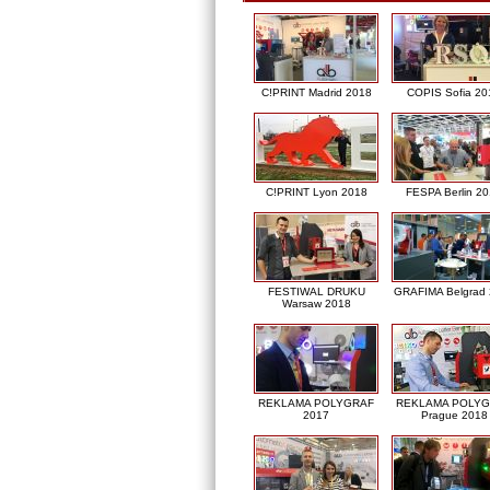
C!PRINT Madrid 2018
COPIS Sofia 20
C!PRINT Lyon 2018
FESPA Berlin 2
FESTIWAL DRUKU
GRAFIMA Belgrad
Warsaw 2018
REKLAMA POLYGRAF
REKLAMA POLY
2017
Prague 2018