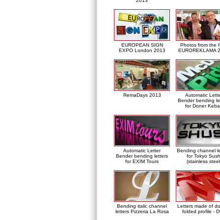
2013
EUROPEAN SIGN
Photos from the f
EXPO London 2013
EUROREKLAMA 2
RemaDays 2013
Automatic Lett
Bender bending le
for Doner Keb
Automatic Letter
Bending channel le
Bender bending letters
for Tokyo Sush
for EXIM Tours
(stainless steel
Bending italic channel
Letters made of d
letters Pizzeria La Rosa
folded profile - 