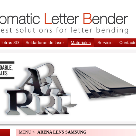
 letras 3D
Soldadoras de laser
Materiales
Servicio
Contact
MENU >
ARENA LENS SAMSUNG